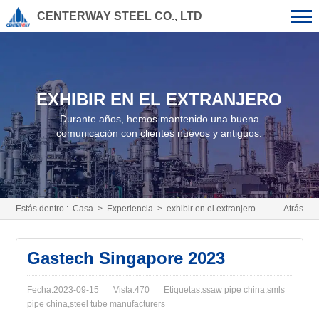
CENTERWAY STEEL CO., LTD
EXHIBIR EN EL EXTRANJERO
Durante años, hemos mantenido una buena
comunicación con clientes nuevos y antiguos.
Estás dentro :
Casa
>
Experiencia
>
exhibir en el extranjero
Atrás
Gastech Singapore 2023
Fecha:2023-09-15
Vista:470
Etiquetas:ssaw pipe china,smls
pipe china,steel tube manufacturers