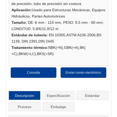
de precisión, tubo de precisión sin costura
Aplicación:
Usado para Estructuras Mecánicas, Equipos
Hidráulicos, Partes Automotrices
Tamaño:
DE: 6 mm - 114 mm, PESO: 0,5 mm - 60 mm,
LONGITUD: 5,8/6/11,8/12 m
Estándar de tubería:
EN 10305,ASTM A106-2006,BS
1139, DIN 2391,DIN 2445
Tratamiento térmico
:
NBK(+N),GBK(+A),BK(
+C),BKW(+LC),BKS(+SR)
Consulta
Enviar correo electrónico
Descripción
Especificación
Estándar
Proceso
Embalaje