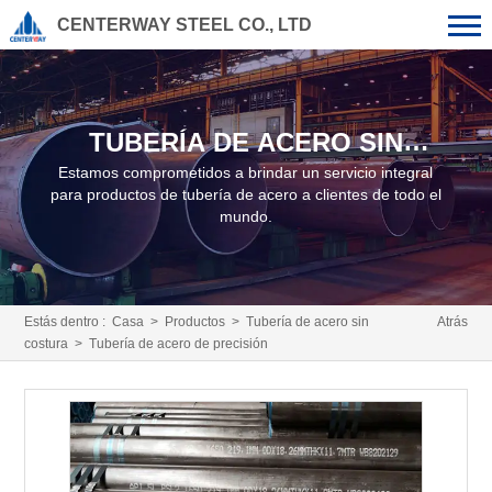
CENTERWAY STEEL CO., LTD
TUBERÍA DE ACERO SIN
COSTURA
Estamos comprometidos a brindar un servicio integral
para productos de tubería de acero a clientes de todo el
mundo.
Estás dentro :
Casa
>
Productos
>
Tubería de acero sin
Atrás
costura
> Tubería de acero de precisión