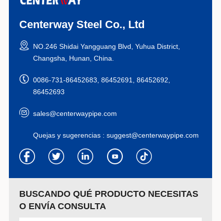
Centerway Steel Co., Ltd
NO.246 Shidai Yangguang Blvd, Yuhua District,
Changsha, Hunan, China.
0086-731-86452683, 86452691, 86452692,
86452693
sales@centerwaypipe.com
Quejas y sugerencias :
suggest@centerwaypipe.com
BUSCANDO QUÉ PRODUCTO NECESITAS
O ENVÍA CONSULTA