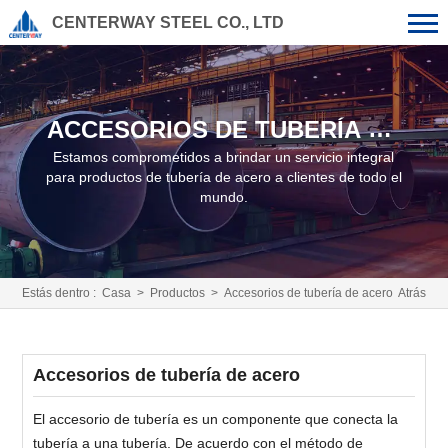
CENTERWAY STEEL CO., LTD
ACCESORIOS DE TUBERÍA DE
ACERO
Estamos comprometidos a brindar un servicio integral
para productos de tubería de acero a clientes de todo el
mundo.
Estás dentro :
Casa
>
Productos
>
Accesorios de tubería de acero
Atrás
Accesorios de tubería de acero
El accesorio de tubería es un componente que conecta la
tubería a una tubería. De acuerdo con el método de