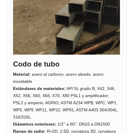
Codo de tubo
Material:
acero al carbono, acero aleado, acero
inoxidable
Estándares de materiales:
API 5L grado B, X42, X46,
X52, X56, X60, X65, X70, X80 PSL1 y amplificador;
PSL2 y amperio; AGRIO; ASTM A234 WPB, WPC, WP1,
WP5, WP9, WP11, WP22, WP91; ASTM A403 304/304L,
316/316L.
Diámetros exteriores:
1/2'' a 60''. DN15 a DN1500
Rango de radio:
R=2D, 2.5D, curvatura 3D, curvatura