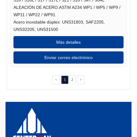
316 / 316L / 317 / 317L / 321 / 310 / 347 / 904L
ALEACIÓN DE ACERO:ASTM A234 WP1 / WP5 / WP9 /
WP11 / WP22 / WP91
Acero inoxidable dúplex: UNS31803, SAF2205,
UNS32205, UNS31500
Más detalles
Enviar correo electrónico
<
1
2
>