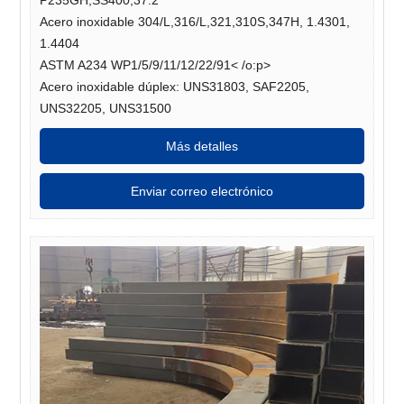
Acero inoxidable 304/L,316/L,321,310S,347H, 1.4301,
1.4404
ASTM A234 WP1/5/9/11/12/22/91
< /o:p>
Acero inoxidable dúplex: UNS31803, SAF2205,
UNS32205, UNS31500
Más detalles
Enviar correo electrónico