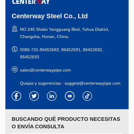
Centerway Steel Co., Ltd
NO.246 Shidai Yangguang Blvd, Yuhua District,
Changsha, Hunan, China.
0086-731-86452683, 86452691, 86452692,
86452693
sales@centerwaypipe.com
Quejas y sugerencias :
suggest@centerwaypipe.com
BUSCANDO QUÉ PRODUCTO NECESITAS
O ENVÍA CONSULTA