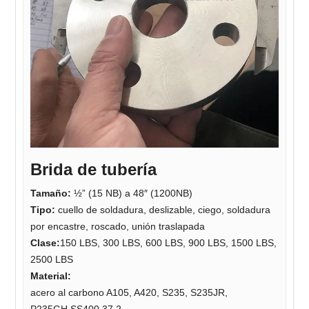
Brida de tubería
Tamaño:
½” (15 NB) a 48″ (1200NB)
Tipo:
cuello de soldadura, deslizable, ciego, soldadura
por encastre, roscado, unión traslapada
Clase:
150 LBS, 300 LBS, 600 LBS, 900 LBS, 1500 LBS,
2500 LBS
Material:
acero al carbono A105, A420, S235, S235JR,
P235GH,SS400,37.2