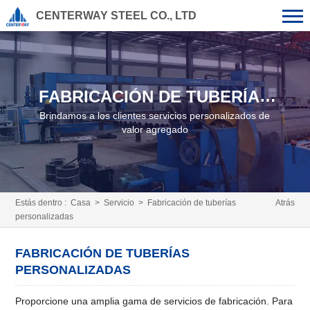
CENTERWAY STEEL CO., LTD
FABRICACIÓN DE TUBERÍAS
PERSONALIZADAS
Brindamos a los clientes servicios personalizados de
valor agregado
Estás dentro :
Casa
>
Servicio
> Fabricación de tuberías
Atrás
personalizadas
FABRICACIÓN DE TUBERÍAS
PERSONALIZADAS
Proporcione una amplia gama de servicios de fabricación. Para