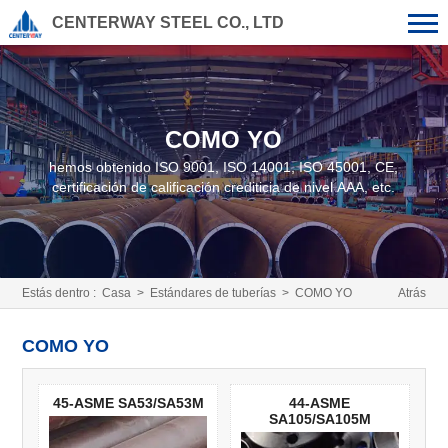
CENTERWAY STEEL CO., LTD
COMO YO
hemos obtenido ISO 9001, ISO 14001, ISO 45001, CE,
certificación de calificación crediticia de nivel AAA, etc.
Estás dentro :
Casa
>
Estándares de tuberías
>
COMO YO
Atrás
COMO YO
45-ASME SA53/SA53M
44-ASME
SA105/SA105M