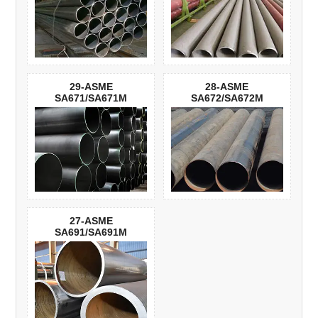
29-ASME
28-ASME
SA671/SA671M
SA672/SA672M
27-ASME
SA691/SA691M