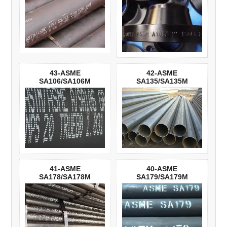
43-ASME
42-ASME
SA106/SA106M
SA135/SA135M
41-ASME
40-ASME
SA178/SA178M
SA179/SA179M