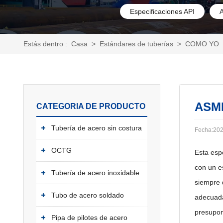
Especificaciones API
Estás dentro :
Casa
>
Estándares de tuberías
>
COMO YO
ASM
CATEGORIA DE PRODUCTO
Tubería de acero sin costura
Fecha:202
OCTG
Esta esp
con un e
Tubería de acero inoxidable
siempre 
Tubo de acero soldado
adecuada
presupon
Pipa de pilotes de acero