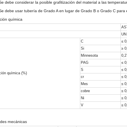
 debe considerar la posible grafitización del material a las temperatu
e debe usar tubería de Grado A en lugar de Grado B o Grado C para en
ión química
AS
UN
C
≤ 0
Si
≥ 0
Minnesota
0,2
PAG
≤ 0
S
≤ 0
ión química (%)
cr
≤ 0
Mes
≤ 0
cobre
≤ 0
Ni
≤ 0
V
≤ 0
ades mecánicas