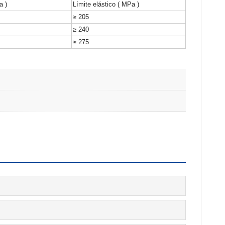
a )
Límite elástico ( MPa )
≥ 205
≥ 240
≥ 275