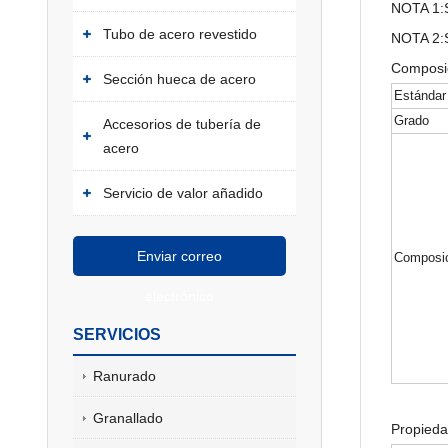
NOTA 1:Se
Tubo de acero revestido
NOTA 2:S
Composic
Sección hueca de acero
Estándar
Grado
Accesorios de tubería de
acero
Servicio de valor añadido
Enviar correo
Composic
electrónico
SERVICIOS
Ranurado
Granallado
Propied