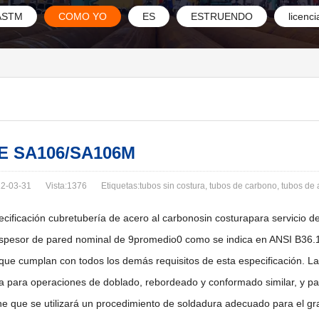
ASTM
COMO YO
ES
ESTRUENDO
licenci
E SA106/SA106M
2-03-31
Vista:1376
Etiquetas:tubos sin costura, tubos de carbono, tubos de 
ecificación cubretubería de acero al carbonosin costurapara servicio d
spesor de pared nominal de 9promedio0 como se indica en ANSI B36.1
que cumplan con todos los demás requisitos de esta especificación. La
 para operaciones de doblado, rebordeado y conformado similar, y par
e que se utilizará un procedimiento de soldadura adecuado para el grad