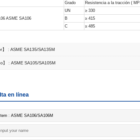
Grado
Resistencia a la tracción ( MP
UN
≥ 330
06 ASME SA106
B
≥ 415
C
≥ 485
or】 :
ASME SA135/SA135M
mo】 :
ASME SA105/SA105M
ta en línea