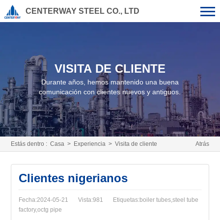
CENTERWAY STEEL CO., LTD
VISITA DE CLIENTE
Durante años, hemos mantenido una buena
comunicación con clientes nuevos y antiguos.
Estás dentro :
Casa
>
Experiencia
>
Visita de cliente
Atrás
Clientes nigerianos
Fecha:2024-05-21
Vista:981
Etiquetas:boiler tubes,steel tube
factory,octg pipe