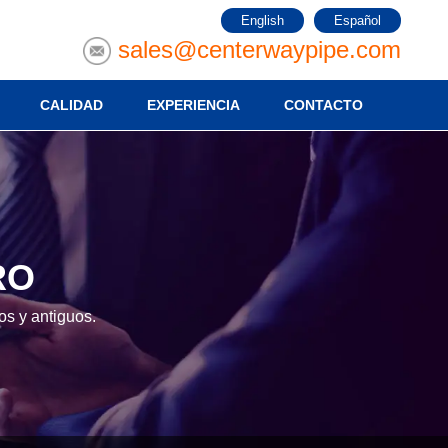
English
Español
sales@centerwaypipe.com
CALIDAD
EXPERIENCIA
CONTACTO
RO
s y antiguos.