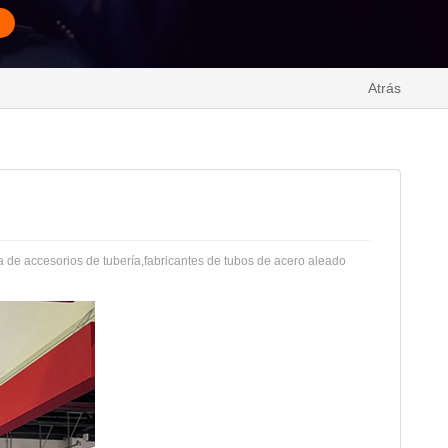
Atrás
ca de accesorios de tubería,fabricantes de tubos de acero aleado