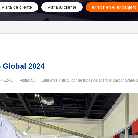
Visita de cliente
Visita al cliente
exhibir en el extranjero
5 Global 2024
4-12-06
Vista:458
Etiquetas:distribuidor de tubos de acero al carbono,fábri