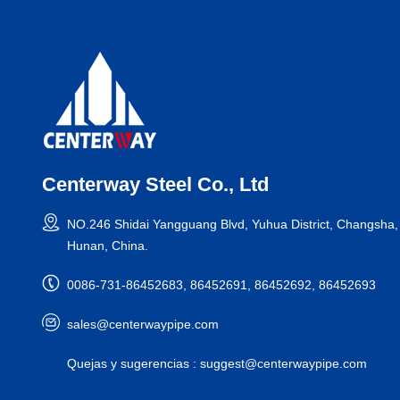
Centerway Steel Co., Ltd
NO.246 Shidai Yangguang Blvd, Yuhua District, Changsha,
Hunan, China.
0086-731-86452683, 86452691, 86452692, 86452693
sales@centerwaypipe.com
Quejas y sugerencias :
suggest@centerwaypipe.com