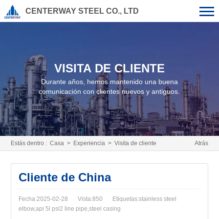
CENTERWAY STEEL CO., LTD
VISITA DE CLIENTE
Durante años, hemos mantenido una buena
comunicación con clientes nuevos y antiguos.
Estás dentro :
Casa
>
Experiencia
>
Visita de cliente
Atrás
Cliente de China
Fecha:2025-02-28
Vista:850
Etiquetas:stainless steel
elbow,api 5l psl2 line pipe,steel casing