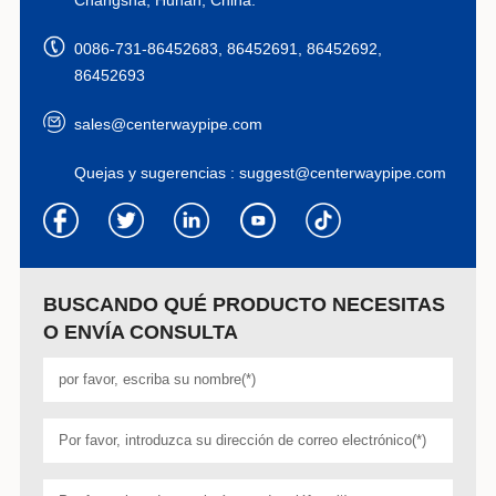
0086-731-86452683, 86452691, 86452692,
86452693
sales@centerwaypipe.com
Quejas y sugerencias :
suggest@centerwaypipe.com
BUSCANDO QUÉ PRODUCTO NECESITAS
O ENVÍA CONSULTA