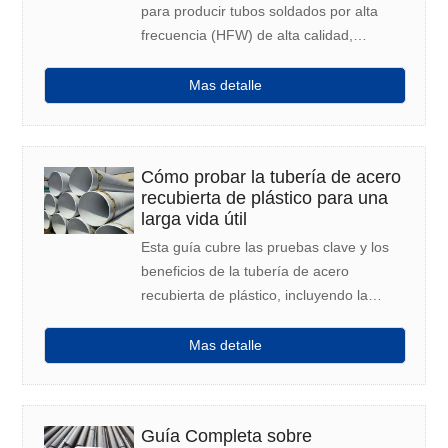
para producir tubos soldados por alta
frecuencia (HFW) de alta calidad,
incluyendo los ángulos de apertura, la
colocación del inductor y de la barra de
Mas detalle
impedancia, y los estándares del tubo en
bruto, asegurando soldaduras fuertes y
fiables.
Cómo probar la tubería de acero
recubierta de plástico para una
larga vida útil
Esta guía cubre las pruebas clave y los
beneficios de la tubería de acero
recubierta de plástico, incluyendo la
tubería recubierta de epoxi y otras
tuberías recubiertas, para garantizar la
Mas detalle
calidad y la durabilidad.
Guía Completa sobre