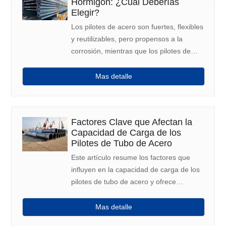
Hormigón: ¿Cuál Deberías
Elegir?
Los pilotes de acero son fuertes, flexibles
y reutilizables, pero propensos a la
corrosión, mientras que los pilotes de
hormigón son duraderos y resistentes a
la corrosión, lo que los hace más
Mas detalle
adecuados para proyectos permanentes.
Factores Clave que Afectan la
Capacidad de Carga de los
Pilotes de Tubo de Acero
Este artículo resume los factores que
influyen en la capacidad de carga de los
pilotes de tubo de acero y ofrece
consejos prácticos para optimizar las
cimentaciones.
Mas detalle