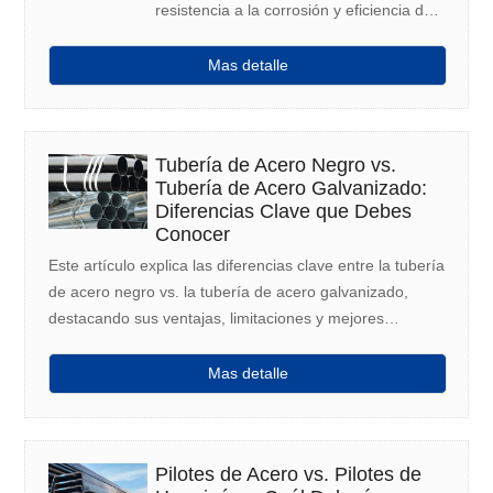
resistencia a la corrosión y eficiencia de
costos en comparación con los aceros
inoxidables austeníticos, lo que lo
Mas detalle
convierte en la opción ideal para
aplicaciones industriales exigentes.
Tubería de Acero Negro vs.
Tubería de Acero Galvanizado:
Diferencias Clave que Debes
Conocer
Este artículo explica las diferencias clave entre la tubería
de acero negro vs. la tubería de acero galvanizado,
destacando sus ventajas, limitaciones y mejores
aplicaciones para ayudarte a elegir la tubería adecuada
para tu proyecto.
Mas detalle
Pilotes de Acero vs. Pilotes de