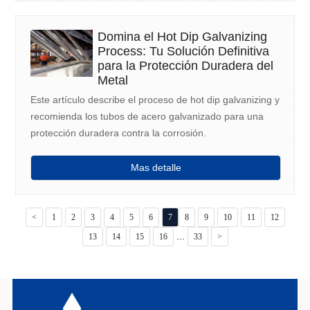
Domina el Hot Dip Galvanizing
Process: Tu Solución Definitiva
para la Protección Duradera del
Metal
Este artículo describe el proceso de hot dip galvanizing y
recomienda los tubos de acero galvanizado para una
protección duradera contra la corrosión.
Mas detalle
<
1
2
3
4
5
6
7
8
9
10
11
12
...
13
14
15
16
33
>