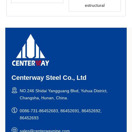
estructural
Centerway Steel Co., Ltd
NO.246 Shidai Yangguang Blvd, Yuhua District,
Changsha, Hunan, China.
0086-731-86452683, 86452691, 86452692,
86452693
sales@centerwaypipe.com