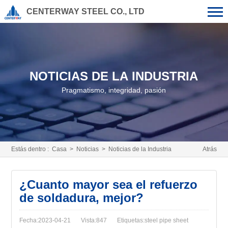
CENTERWAY STEEL CO., LTD
NOTICIAS DE LA INDUSTRIA
Pragmatismo, integridad, pasión
Estás dentro :
Casa
>
Noticias
>
Noticias de la Industria
Atrás
¿Cuanto mayor sea el refuerzo
de soldadura, mejor?
Fecha:2023-04-21
Vista:847
Etiquetas:steel pipe sheet