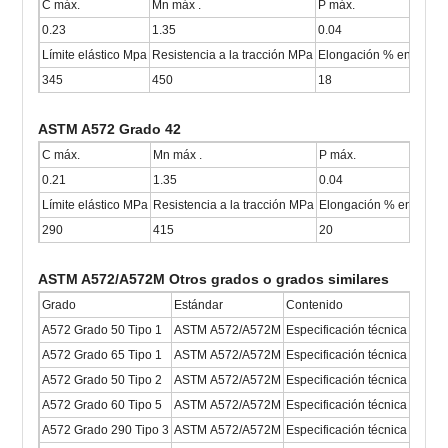
C máx.
Mn máx .
P máx.
0.23
1.35
0.04
Límite elástico Mpa
Resistencia a la tracción MPa
Elongación % en 200 
345
450
18
ASTM A572 Grado 42
C máx.
Mn máx .
P máx.
0.21
1.35
0.04
Límite elástico MPa
Resistencia a la tracción MPa
Elongación % en 200 
290
415
20
ASTM A572/A572M Otros grados o grados similares
Grado
Estándar
Contenido
A572 Grado 50 Tipo 1
ASTM A572/A572M
Especificación técnica para ac
A572 Grado 65 Tipo 1
ASTM A572/A572M
Especificación técnica para ac
A572 Grado 50 Tipo 2
ASTM A572/A572M
Especificación técnica para ac
A572 Grado 60 Tipo 5
ASTM A572/A572M
Especificación técnica para ac
A572 Grado 290 Tipo 3
ASTM A572/A572M
Especificación técnica para ac