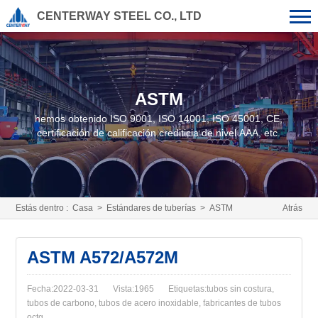
CENTERWAY STEEL CO., LTD
ASTM
hemos obtenido ISO 9001, ISO 14001, ISO 45001, CE,
certificación de calificación crediticia de nivel AAA, etc.
Estás dentro :
Casa
>
Estándares de tuberías
>
ASTM
Atrás
ASTM A572/A572M
Fecha:2022-03-31
Vista:1965
Etiquetas:tubos sin costura,
tubos de carbono, tubos de acero inoxidable, fabricantes de tubos
octg