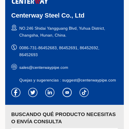
Centerway Steel Co., Ltd
NO.246 Shidai Yangguang Blvd, Yuhua District,
Changsha, Hunan, China.
0086-731-86452683, 86452691, 86452692,
86452693
sales@centerwaypipe.com
Quejas y sugerencias :
suggest@centerwaypipe.com
BUSCANDO QUÉ PRODUCTO NECESITAS
O ENVÍA CONSULTA