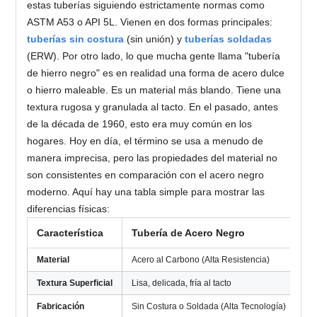
estas tuberías siguiendo estrictamente normas como
ASTM A53 o API 5L. Vienen en dos formas principales:
tuberías sin costura
(sin unión) y
tuberías soldadas
(ERW). Por otro lado, lo que mucha gente llama "tubería
de hierro negro" es en realidad una forma de acero dulce
o hierro maleable. Es un material más blando. Tiene una
textura rugosa y granulada al tacto. En el pasado, antes
de la década de 1960, esto era muy común en los
hogares. Hoy en día, el término se usa a menudo de
manera imprecisa, pero las propiedades del material no
son consistentes en comparación con el acero negro
moderno. Aquí hay una tabla simple para mostrar las
diferencias físicas:
Característica
Tubería de Acero Negro
Tu
Material
Acero al Carbono (Alta Resistencia)
Hi
Textura Superficial
Lisa, delicada, fría al tacto
Ru
Fabricación
Sin Costura o Soldada (Alta Tecnología)
Fu