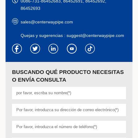
0086-731-86452683, 86452691, 86452692,
86452693
sales@centerwaypipe.com
Quejas y sugerencias :
suggest@centerwaypipe.com
BUSCANDO QUÉ PRODUCTO NECESITAS
O ENVÍA CONSULTA