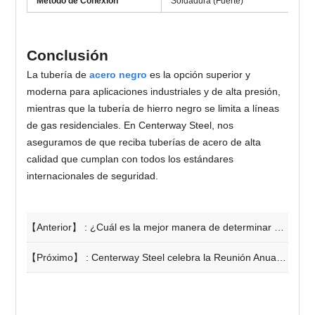
Método de Conexión
Soldadura (Fuerte)
R
Conclusión
La tubería de
acero negro
es la opción superior y
moderna para aplicaciones industriales y de alta presión,
mientras que la tubería de hierro negro se limita a líneas
de gas residenciales. En Centerway Steel, nos
aseguramos de que reciba tuberías de acero de alta
calidad que cumplan con todos los estándares
internacionales de seguridad.
【Anterior】 :
¿Cuál es la mejor manera de determinar cómo soldar tuberías de acero al carbono para su proyecto?
【Próximo】 :
Centerway Steel celebra la Reunión Anual de Evaluación 2025 para fortalecer el trabajo en equipo e impulsar el crecimiento de las exportaciones de acero