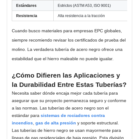
Estándares
Estrictos (ASTM A53, ISO 9001)
Va
Resistencia
Alta resistencia a la tracción
Me
Cuando busco materiales para empresas EPC globales,
siempre recomiendo revisar los certificados de prueba del
molino. La verdadera tubería de acero negro ofrece una
estabilidad que el hierro maleable no puede igualar.
¿Cómo Difieren las Aplicaciones y
la Durabilidad Entre Estas Tuberías?
Necesita saber dónde encaja mejor cada tubería para
asegurar que su proyecto permanezca seguro y conforme
a las normas. Las tuberías de acero negro son el
estándar para
sistemas de rociadores contra
incendios
,
gas de alta presión
y soporte estructural.
Las tuberías de hierro negro se usan mayormente para
líneas de gas residenciales de baja presión. Esta división