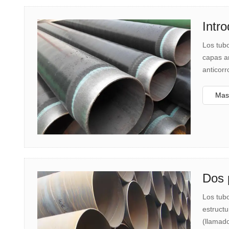
Intr
Los tubo
capas an
anticorr
Mas 
Dos 
Los tub
estructu
(llamad