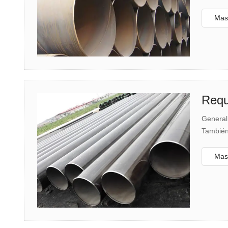
de tiras
Mas 
Requ
General
También
Mas 