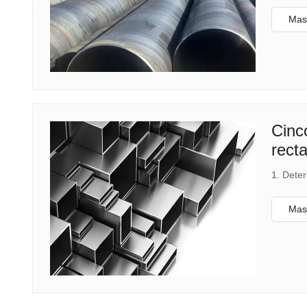
mm está
Mas 
Cinc
rect
1. Deter
Mas 