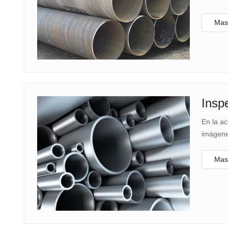
Mas 
Insp
En la ac
imágene
Mas 