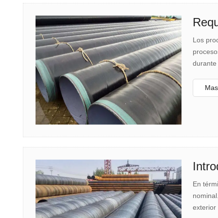
Requ
Los pro
proceso
durante 
Mas 
Intro
En térmi
nominal.
exterior